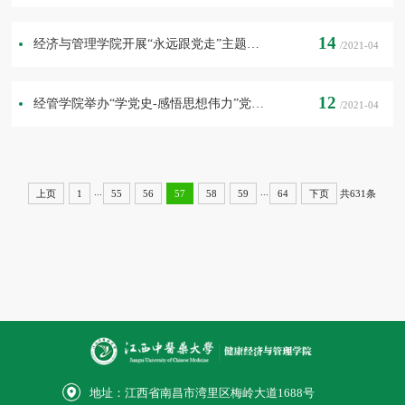
14
经济与管理学院开展“永远跟党走”主题微党课大赛
/2021-04
12
经管学院举办“学党史-感悟思想伟力”党史知识竞赛
/2021-04
...
...
共631条
上页
1
55
56
57
58
59
64
下页
地址：江西省南昌市湾里区梅岭大道1688号